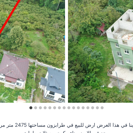
نا في هذا العرض ارض للبيع في طرابزون مساحتها 2475 متر مربع
يوجد في الارض بناء مكون من ثلاث طوابق