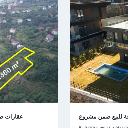
عقارات طر
By
trabzon emlak
Hazir