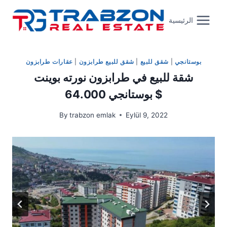
Skip
to
الرئيسية
content
بوستانجي
|
شقق للبيع
|
شقق للبيع طرابزون
|
عقارات طرابزون
شقة للبيع في طرابزون نورته بوينت
بوستانجي 64.000 $
By
trabzon emlak
Eylül 9, 2022