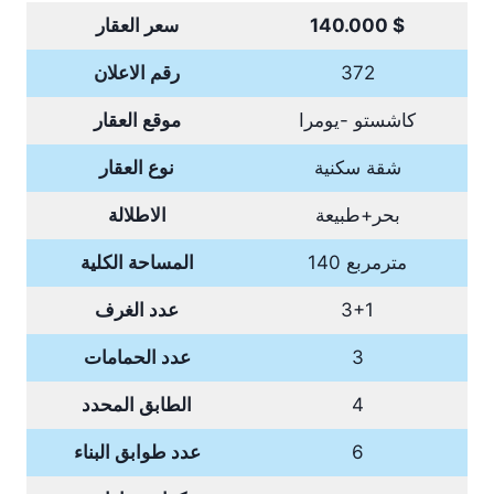
140.000 $
سعر العقار
372
رقم الاعلان
كاشستو -يومرا
موقع العقار
شقة سكنية
نوع العقار
بحر+طبيعة
الاطلالة
140 مترمربع
المساحة الكلية
3+1
عدد الغرف
3
عدد الحمامات
4
الطابق المحدد
6
عدد طوابق البناء