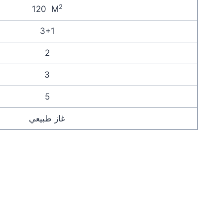
2
120 M
3+1
2
3
5
غاز طبيعي