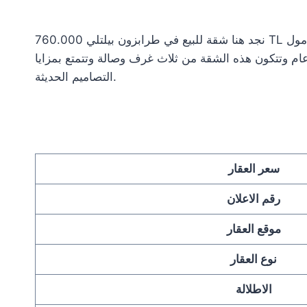
نجد هنا شقة للبيع في طرابزون بيلتلي 760.000 TL وهذه المنطةة تعبر من احدى افخر اماكن طرابزون السكنية بسبب مقابلتها للمطار فيكون سفركم اكثر سهولة وقربها من مول
ام وتتكون هذه الشقة من ثلاث غرف وصالة وتتمتع بمزايا
التصاميم الحديثة.
سعر العقار
رقم الاعلان
موقع العقار
نوع العقار
الاطلالة