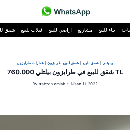
احة
بناء للبيع
مشاريع
اراضي للبيع
فيلات للبيع
شقق للب
بيليتلي
|
شقق للبيع
|
شقق للبيع طرابزون
|
عقارات طرابزون
شقق للبيع في طرابزون بيلتلي 760.000 TL
By
trabzon emlak
Nisan 11, 2022