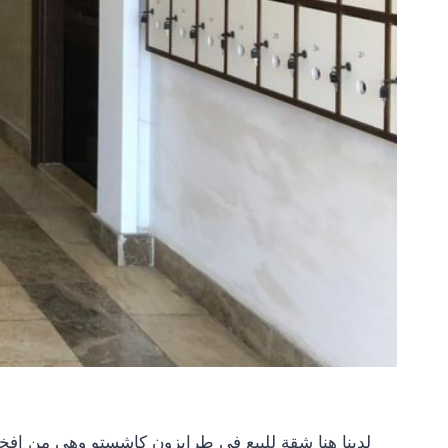
لدينا هنا شقة للبيع في طرابزون كاشستو وهي من افخ