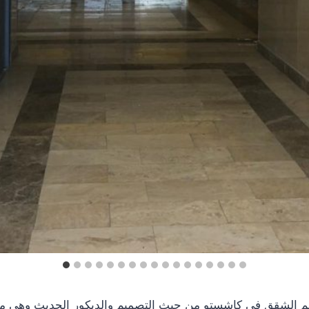
م الشقق في كاشستو من حيث التصميم والديكور الحديث وهي منطقة