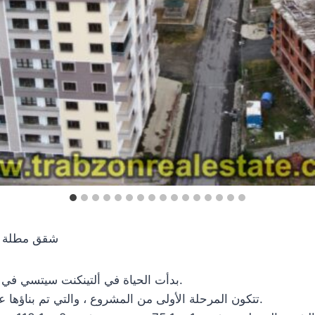
شقق مطلة عل
بدأت الحياة في ألتينكنت سيتسي في أرسين ، أحد مشاريع الإسكان الفاخر في طرابزون أرسين.
تتكون المرحلة الأولى من المشروع ، والتي تم بناؤها على مساحة 15000 متر مربع ، من 119 شقة في ست كتل.