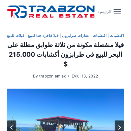
Skip
to
الرئيسية
content
اكتشبات
|
اكتشبات
|
عقارات طرابزون
|
فيلا فاخرة جدا للبيع
|
فيلات للبيع
فيلا منفصلة مكونة من ثلاثة طوابق مطلة على
البحر للبيع في طرابزون أكشابات 215.000
$
By
trabzon emlak
Eylül 13, 2022