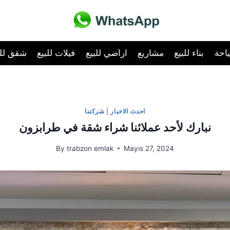
احة
بناء للبيع
مشاريع
اراضي للبيع
فيلات للبيع
شقق للب
احدث الاخبار
|
شركتنا
نبارك لأحد عملائنا شراء شقة في طرابزون
By
trabzon emlak
Mayıs 27, 2024