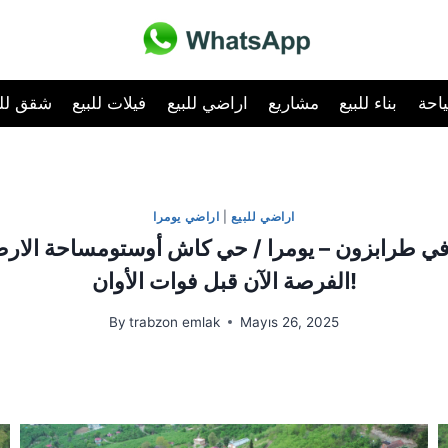
احة
بناء للبيع
مشاريع
اراضي للبيع
فيلات للبيع
شقق للب
اراضي للبيع
|
اراضي يومرا
رابزون – يومرا / حي كاش أوستومساحة الارض 7.056 متر مر
الفرصة الآن قبل فوات الأوان!
By
trabzon emlak
Mayıs 26, 2025