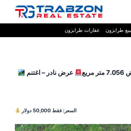
Skip
to
content
يع طرابزون
عقارات طرابزون
بع
عرض نادر – اغتنم
السعر: فقط 50,000 دولار