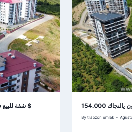
شقة للبيع في طرابزون بيليتلي كارابيي كوناكلاري 92.000 $
By
trabzon emlak
Ağusto