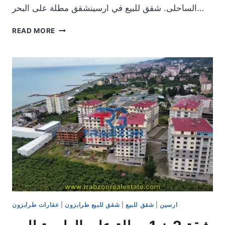
الساحلى. شقق للبيع في ارسينشقق مطلة على البحر…
شقق
READ MORE
للبيع
في
ارسين
…
شقق
مطلة
على
البحر
والطبيعة
للبيع
في
طرابزون
ارسين
تبدأ
من
54.000
ارسين
|
شقق للبيع
|
شقق للبيع طرابزون
|
عقارات طرابزون
$