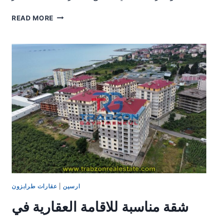
شقق
READ MORE
للبيع
في
طرابزون
ارسين
90.000
$
ارسين
|
عقارات طرابزون
شقة مناسبة للاقامة العقارية في