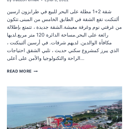
شقة 2+1 مطلة على البحر للبيع في طرابزون ارسين
ألتنكنت تقع الشقة في الطابق الخامس من المبنى.تتكون
من غرفتي نوم وغرفة معيشة.الشقة جديدة ، تتمتع بإطلالة
رائعة على البحر.مساحة الدائرة 120 متر مربع.لديها
مكافأة الوالدين. لديهم شرفات. في أرسين ألتينكنت ،
الذي يبرز كمشروع سكني حديث ، تلبي الشقق احتياجات
الراحة والتكنولوجيا والأمن على أعلى…
شقة
READ MORE
2+1
مطلة
على
البحر
للبيع
في
طرابزون
ارسين
ألتنكنت