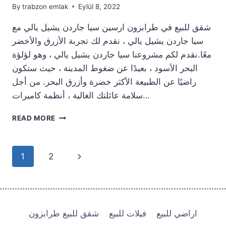
By
trabzon emlak
Eylül 8, 2022
شقق للبيع في طرابزون ارسين سيا جاردن يشيل يالي مع
سيا جاردن يشيل يالي ، نقدم لك تجربة الأزرق والأخضر
معًا.نقدم لكم مشروعنا سيا جاردن يشيل يالي ، وهو لؤلؤة
البحر الأسود ، بعيدًا عن ضغوط المدينة ، حيث ستكون
راضيًا عن الطبيعة الأكثر خضرة وأزرق البحر. من أجل
سلامة عائلتك الغالية ، أنظمة كاميرات…
شقق
READ MORE
للبيع
في
طرابزون
Page
Next
1
2
ارسين
سيا
navigation
Page
جاردن
يشيل
يالي
اراضي للبيع
فيلات للبيع
شقق للبيع طرابزون