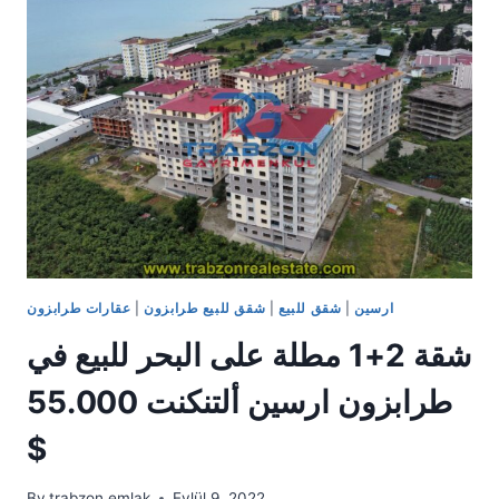
مطلة
على
الطبيعة
للبيع
في
طرابزون
ارسين
ألتنكنت
55.000$
ارسين
|
شقق للبيع
|
شقق للبيع طرابزون
|
عقارات طرابزون
شقة 2+1 مطلة على البحر للبيع في
طرابزون ارسين ألتنكنت 55.000
$
By
trabzon emlak
Eylül 9, 2022