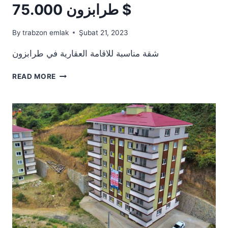
طرابزون 75.000 $
By
trabzon emlak
Şubat 21, 2023
شقة مناسبة للاقامة العقارية في طرابزون
شقة
READ MORE
مناسبة
للاقامة
العقارية
في
طرابزون
75.000
$