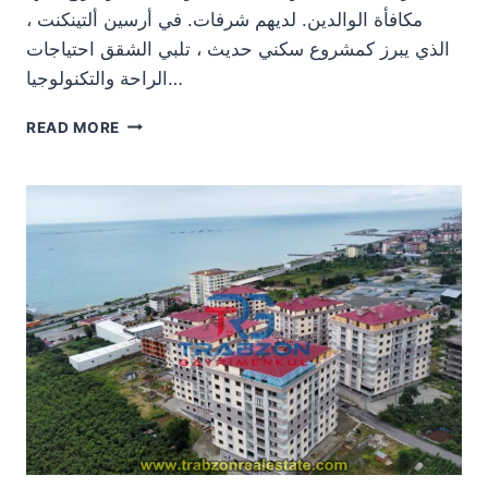
مكافأة الوالدين. لديهم شرفات. في أرسين ألتينكنت ،
الذي يبرز كمشروع سكني حديث ، تلبي الشقق احتياجات
الراحة والتكنولوجيا…
شقة
READ MORE
4
+
1
مطلة
على
البحر
للبيع
في
طرابزون
ارسين
ألتنكنت
90.000
$