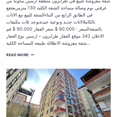
شقة مفروشة للبيع في طرابزون منطقة ارسين مكونة من
غرفتي نوم وصالة مساحة الشقة الكلية 130 مترمربعتقع
في الطابق الرابع من البناءالشقة للبيع مع الاثاث
بالكاملالاثاث جديد ونوعية جيدةيوجد ثلاث مكيفات
بالشقةالسعر : 90.000 $ سعر العقار 90.000 $ قم
الاعلان 342 موقع العقار طرابزون – ارسين نوع العقار
شقة مفروشة الاطلالة طبيعة المساحة الكلية…
شقة
READ MORE
مفروشة
للبيع
في
طرابزون
90.000$