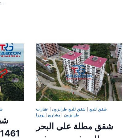
+ مطبخ أمريكي• غرفة ماستر…
في
طرابزون
شقق للبيع
|
شقق للبيع طرابزون
|
عقارات
شق
طرابزون
|
مشاريع
|
يومرا
شقق مطلة على البحر