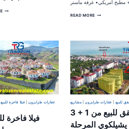
RE
READ MORE
فرصة
فيلا
العمر!
خاصة
فيلتان
للبيع
مستقلتان
في
للبيع
طرابزون
في
اورتا
أكشابات
حيصار
–
–
ديريجيك
بإطلالة
خلابة
على
البحر
وفي
قلب
ق للبيع
|
عقارات طرابزون
|
مشاريع
عقارات طرابزون
|
فيلا فاخرة للبيع
|
الطبيعة
3 + 1 شقق للبيع من
فيلا فاخرة لل
1461 يشيلكوي المرحلة