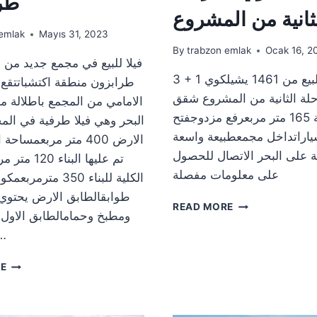
طر
ثانية من المشروع
emlak
Mayıs 31, 2023
By
trabzon emlak
Ocak 16, 2
فيلا للبيع في مجمع جديد من 
3 + 1 شقق للبيع من 1461 يشيلكوي
طرابزون منطقة اكتشباتتقع
حلة الثانية من المشروع شقق
الامامي من المجمع باطلالة م
بمساحة 165 متر مربعرفع مزدوجفتح
البحر وهي فيلا طرفية في ال
اراتداخل مجمعطبيعة واسعة
الارض 400 متر مربعمسا
ة على البحر الاتصال للحصول
تم عليها البنا
على معلومات مفصلة
الكلية للبناء 350 متر
طوابقالطابق الارض يحتوي
3
READ MORE
ومطبخ وحمامالطابق الاول
+
1
نوم وصا
شقق
للبيع
فيلا
RE
من
فاخرة
1461
للبيع
يشيلكوي
في