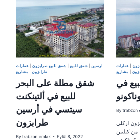
في
طرابزون
زون
|
عقارات
ارسين
|
شقق للبيع
|
شقق للبيع طرابزون
|
عقارات
زون
|
مشاريع
طرابزون
|
مشاريع
يع في
شقق مطلة على البحر
ناكونو
للبيع في ألتينكنت
سيتسي في أرسين
By
trabzon 
طرابزون
زون اركلي
 من كتلتين
By
trabzon emlak
Eylül 8, 2022
كوناكونو،