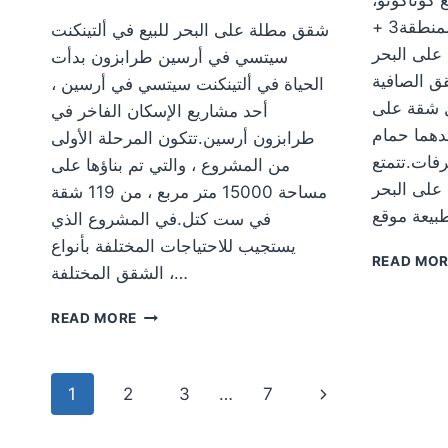
الموقع الأكثر خصوصية في المنطقة3 +
شقق مطلة على البحر للبيع في ألتينكنت
 على البحر
سيتسي في أرسين طرابزون بدأت
ق الصافية
الحياة في ألتينكنت سيتسي في أرسين ،
كل شقة على
أحد مشاريع الإسكان الفاخر في
حدهما حمام
طرابزون أرسين.تتكون المرحلة الأولى
فات.تتمتع
من المشروع ، والتي تم بناؤها على
 على البحر
مساحة 15000 متر مربع ، من 119 شقة
في ست كتل.في المشروع الذي
يستجيب للاحتياجات المختلفة بأنواع
READ MO
الشقق المختلفة ،…
شقق
READ MORE
مطلة
على
البحر
Page
Next
1
2
3
…
7
للبيع
في
navigation
Page
ألتينكنت