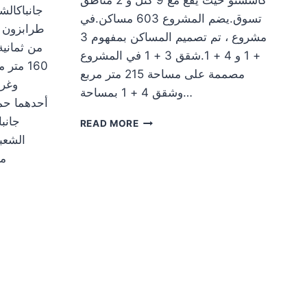
جانباكالش
تسوق.يضم المشروع 603 مساكن.في
طرابزون ي
مشروع ، تم تصميم المساكن بمفهوم 3
من ثماني
+ 1 و 4 + 1.شقق 3 + 1 في المشروع
160 مت
مصممة على مساحة 215 متر مربع
وغرف
وشقق 4 + 1 بمساحة…
أحدهما حم
شقق
جانب
READ MORE
للبيع
الشعب
في
مك
طرابزون
كاشستو
إنجي
برايم