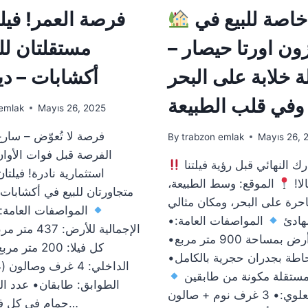
فيلا خاصة للبيع في
ون اورتا حيصار –
مستقلتان لل
ة خلابة على البحر
أكشابات – دي
وفي قلب الطبيعة
emlak
Mayıs 26, 2025
By
trabzon emlak
Mayıs 26, 
الفرصة قبل فوات الأوا
لا تتخذ قرارك النهائي قبل رؤية فيلتنا
استثمارية نادرة! فيلتا
لا!
الموقع: وسط الطبيعة،
متجاورتان للبيع في أكشابات
احرة على البحر، ومكان مثالي
المواصفات العامة:
هادئ
المواصفات العامة:•
الإجمالية للأرض
مبنية على أرض بمساحة 900 متر مربع•
كل فيلا: 200 م
اطة بجدران حجرية بالكامل•
 مستقلة مكونة من طابقين
الطابق العلوي:• 3 غرف نوم + صالون
حمام في كل فيلا• إطلالة…