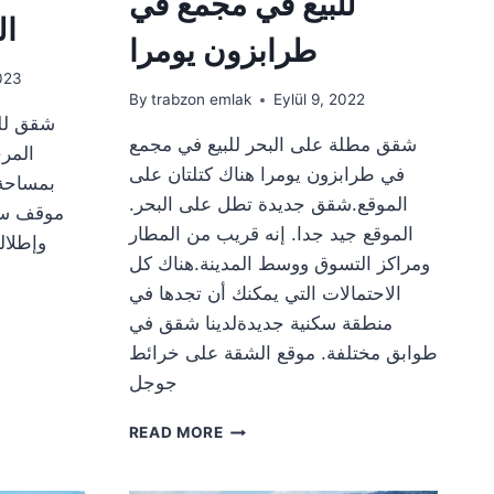
للبيع في مجمع في
ال
طرابزون يومرا
023
By
trabzon emlak
Eylül 9, 2022
شقق مطلة على البحر للبيع في مجمع
المر
في طرابزون يومرا هناك كتلتان على
الموقع.شقق جديدة تطل على البحر.
موقف سي
الموقع جيد جدا. إنه قريب من المطار
وإطلال
ومراكز التسوق ووسط المدينة.هناك كل
الاحتمالات التي يمكنك أن تجدها في
منطقة سكنية جديدةلدينا شقق في
طوابق مختلفة. موقع الشقة على خرائط
جوجل
شقق
READ MORE
مطلة
على