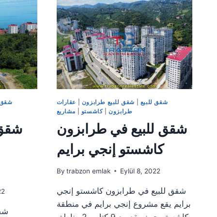
البحر
للبيع
في
مجمع
في
طرابزون
يومرا
شقق للبيع
|
شقق للبيع طرابزون
|
عقارات
شقق ل
طرابزون
|
كاشستو
|
مشاريع
شقق للبيع في طرابزون
شقق 
كاشستو إنجي برايم
By
trabzon emlak
Eylül 8, 2022
شقق للبيع في طرابزون كاشستو إنجي
22
برايم يقع مشروع إنجي برايم في منطقة
شقق
كاشستو حيث يقع مع 9 كتل و 2 مناطق