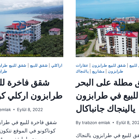
المرحلة
طرابزون
الثانية
من
المشروع
لبيع
|
شقق للبيع طرابزون
|
عقارات
اراكلي
|
شقق للبيع
|
شقق للبيع طراب
طرابزون
|
مشاريع
|
يالنجاك
طراب
مطلة على البحر
شقق فاخرة للب
للبيع في طرابزون
طرابزون اركلي كو
يالينجاك جانباكال
emlak
Eylül 8, 2022
شقق فاخرة للبيع في طراب
By
trabzon emlak
Eylül 8, 20
كوناكونو في الموقع تتكون
 للبيع في طرابزون يالنجاك
من سبعة طوابقفي موقع 