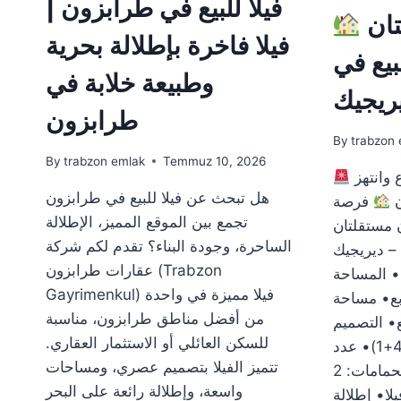
فيلا للبيع في طرابزون |
فرصة العمر! فيلتان
فيلا فاخرة بإطلالة بحرية
بيع في
وطبيعة خلابة في
ريجيك
طرابزون
By
trabzon 
By
trabzon emlak
Temmuz 10, 2026
فرصة لا تُعوّض – سارع وانتهز
هل تبحث عن فيلا للبيع في طرابزون
ن
فرصة
تجمع بين الموقع المميز، الإطلالة
ن مستقلتان
الساحرة، وجودة البناء؟ تقدم لكم شركة
 – ديريجيك
عقارات طرابزون (Trabzon
• المساحة
Gayrimenkul) فيلا مميزة في واحدة
: 437 متر مربع• مساحة
من أفضل مناطق طرابزون، مناسبة
تر مربع• التصميم
للسكن العائلي أو الاستثمار العقاري.
الداخلي: 4 غرف وصالون (4+1)• عدد
تتميز الفيلا بتصميم عصري، ومساحات
الطوابق: طابقان• عدد الحمامات: 2
واسعة، وإطلالة رائعة على البحر