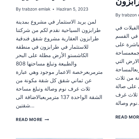
ابزون
By
trabzon emlak
Haziran 5, 2023
By
trabzon 
لمن يريد الاستثمار في مشروع بمدينة
الفيلات في
طرابزون السياحية نقدم لكم من شركتنا
 في القسم
طرابزون العقارية مشروع شقق فندقية
باشرة على
للاستثمار في طرابزون في منطقة
مجمعمساحة
الكاشستو الأرض مطلة على البحر
حة الارض التي
والطبيعة وتبلغ مساحتها 808
ء 120 متر مربعالمساحة
مترمربعرخصة الاعمار موجود وهي عبارة
مربعمكونة من ثلاث
عن ثماني شقق كل شقة مكونة من
 على صالة
ثلاث غرف نوم وصالة وتبلغ مساحة
 ثلاث غرف
الشقة الواحدة 137 مترمربعبالاضافة الى
لة…
شقتين…
READ MO
مشروع
READ MORE
شقق
فندقية
للاستثمار