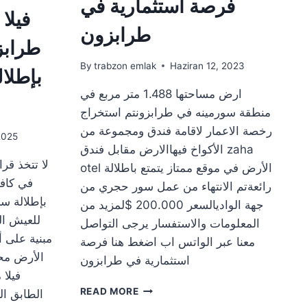
فرصة استثمارية في
طرابزون
طرابز
By
trabzon emlak
Haziran 12, 2023
بإطلال
ارض مساحتها 1.488 متر مربع في
منطقة سورمينه في طرابزونتم استخراج
رخصة الاعمار لاقامة فندق ومجموعة من
2025
الأكواخ فيهاالارض مقابل فندق zaha
otel الأرض في موقع ممتاز يتمتع باطلالة
في كافا
رائعةتم الانتهاء من عمل سور حجري من
بإطلالة س
جهة الواديالسعر 200.000 $لمزيد من
للعيش ال
المعلومات والاستفسار يرجى التواصل
معنا عبر الواتس اب اضغط هنا فرصة
الأرض مح
استثمارية في طرابزون
فيلا
فرصة
READ MORE
استثمارية