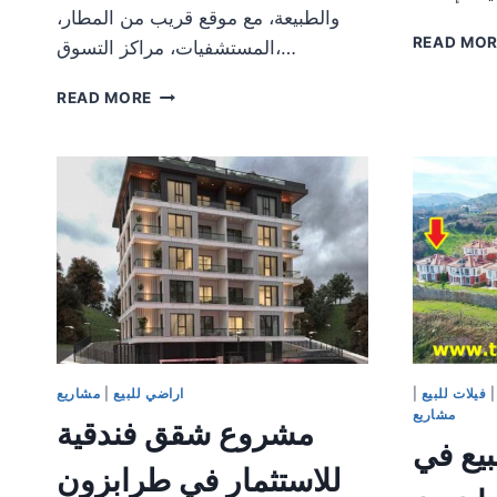
والطبيعة، مع موقع قريب من المطار،
READ MO
المستشفيات، مراكز التسوق،…
فيلا
READ MORE
للبيع
في
طرابزون
|
فيلا
فاخرة
بإطلالة
بحرية
وطبيعة
خلابة
في
طرابزون
فيلات للبيع
|
اراضي للبيع
|
مشاريع
مشاريع
مشروع شقق فندقية
بيع في
للاستثمار في طرابزون