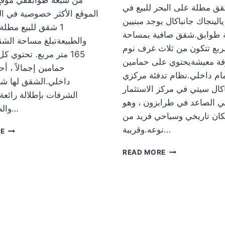
قق مطلة على البحر للبيع في
الينجاك جانباكال يوجد مبنيين
1 شقق للبيع مطلة
ة طوابق.شقق صافية بمساحة
والطبيعةتبلغ مساحة الشق
ر مربع تتكون من ثلاث غرف نوم
165 متر مربع. تحتوي 
ة معيشةيحتوي على حمامين
حمامين إجمالاً ، أ
ام داخلي.نظام تدفئة مركزي
داخلي.الشقق لها شر
اكال سيتي في مركز الاستثمار
الشرفات بإطلالة رائعة
ي الصاعد في طرابزون ، وهو
والطبيعة موقع…
ان تاريخي وسياحي فريد من
نوعه.وقريبة…
شقق
RE
فاخرة
شقق
للبيع
READ MORE
مطلة
في
على
طرابزون
البحر
اركلي
للبيع
كوناكونو
في
طرابزون
يالينجاك