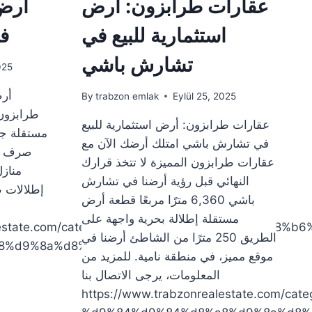
عقارات طرابزون: أرض
أرض 
استثمارية للبيع في
ف
تشارش باشي
025
أرض
By
trabzon emlak
Eylül 25, 2025
عقارات طرابزون: أرض استثمارية للبيع
مستقلة جد
في تشارش باشي امتلك أرضك الآن مع
صرف صح
عقارات طرابزون المميزة لا تتخذ قرارك
مناز
النهائي قبل رؤية أرضنا في تشارش
باشي 6,360 مترًا مربعًا قطعة أرض
مستقلة إطلالة بحرية واجهة على
ealestate.com/category/%d8%a7%d8%b1%d8%a7%d8%b
الطريق 250 مترًا من الشاطئ أرضنا في
8%d9%8a%d8%b9
موقع مميز، في منطقة نامية. للمزيد من
المعلومات، يرجى الاتصال بنا
https://www.trabzonrealestate.com