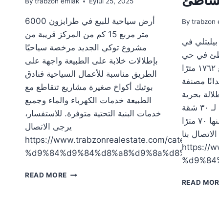
By
trabzon emlak
Eylül 25, 2025
أرض سياحية للبيع في طرابزون 6000
By
trabzon 
متر مربع 15 كم من المركز قريبة من
بيليتلي في
مشروع توكي الجديد مرخصة سياحيًا
اطئ في حي
بإطلالات خلابة على الطبيعة واجهة على
بيليتلي إجمالي القطع: ٣ قطع ١٧٦٢ مترًا
الطريق مناسبة للأعمال السياحية فنادق
 مساحة الأرض: ٠.٩٠ فدانًا مصنفة
بوتيك أكواخ صغيرة مشاريع تتقاطع مع
 طوابق إطلالة بحرية
الطبيعة خدمات الكهرباء والماء وجميع
تم الانتهاء من أعمال البناء لـ ٣٠ شقة
خدمات البنية التحتية متوفرة. للاستفسار،
بغرفتي نوم، مساحة كل منها ٧٠ مترًا
يرجى الاتصال
الاتصال بنا
https://www.trabzonrealestate.com/catego
https:/
%d9%84%d9%84%d8%a8%d9%8a%d8%b9
%d9%84
أرض
READ MORE
READ MO
سياحية
للبيع
في
طرابزون