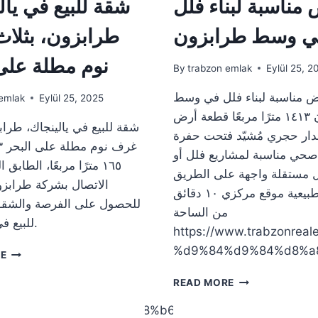
مناسبة لبناء فلل
شقة للبيع في يال
ي وسط طرابزون
طرابزون، بثلا
نوم مطلة على
By
trabzon emlak
Eylül 25, 2
 مناسبة لبناء فلل في وسط
emlak
Eylül 25, 2025
طرابزون ١٤١٣ مترًا مربعًا قطعة أرض
شقة للبيع في يالينجاك، طراب
ار حجري مُشيّد فتحت حفرة
ي مناسبة لمشاريع فلل أو
١٦٥ مترًا مربعًا، الطابق
ل مستقلة واجهة على الطريق
الاتصال بشركة طرابزو
إطلالات طبيعية موقع مركزي ١٠ دقائق
للحصول على الفرصة والشقق
من الساحة
للبيع في طرابزون.
https://www.trabzonr
%d9%84%d9%84%d8%a
شقة
RE
للبيع
أرض
في
READ MORE
مناسبة
يالينجاك،
لبناء
ry/%d8%a7%d8%b1%d8%a7%d8%b6%d9%8a-
طرابزون،