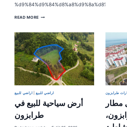
%d9%84%d9%84%d8%a8%d9%8a%d8%b9
طرابزون
READ MORE
أرض
للبيع
مقابل
بحيرة
سيرا
جول
الارض
1.394
متر
مربع
رات طرابزون
اراضي للبيع
|
اراضي للبيع
ل مطار
أرض سياحية للبيع في
ابزون،
طرابزون
لشاطئ