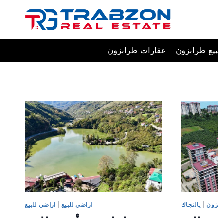
Skip
to
content
يع طرابزون
عقارات طرابزون
زون
|
يالنجاك
اراضي للبيع
|
اراضي للبيع