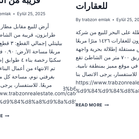
للعقارات
emlak
Eylül 25, 2025
By
trabzon emlak
Eylül 25, 2
أرض للبيع مقابل مطار 
ة على البحر للبيع من شركة
طرابزون، قريبة من الش
طرابزون للعقارات ١٤٢٦ مترًا مربعًا
مستقلة إطلالة بحرية واجهة
مربعًا
على الطريق ٧٠٠ متر من الشاطئ تقع
سكنيًا رخصة بناء ٤
في موقع مميز بمنطقة نامية.
للاستفسار، يرجى الاتصال بنا
https://www.trabzonr
مربعًا. للاستفسار، يرجى 
ry/%d8%a7%d8%b1%d8%a7%d8%b6%d9%8a-
%d9%84%d9%84%d8%a
/www.trabzonrealestate.com/category/%d8%a7%d8%
%d9%84%d8%a8%d9%8a%d8%b9
أرض
READ MORE
مطلة
أرض
RE
على
للبيع
البحر
مقابل
للبيع
مطار
من