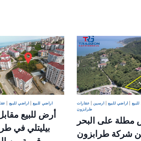
فلل
بثلاث
في
غرف
وسط
نوم
طرابزون
مطلة
على
البحر
للبيع
|
اراضي للبيع
|
ارسين
|
عقارات
اراضي للبيع
|
اراضي للبيع
|
عقا
طرابزون
أرض للبيع مقاب
مطلة على البحر
بيليتلي في طر
من شركة طرابزون
قريبة من ا