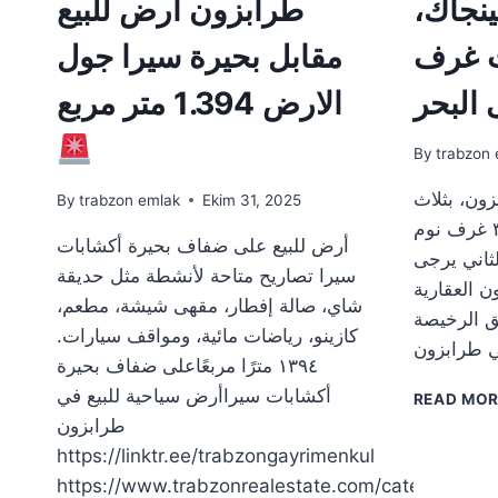
ينجاك،
طرابزون أرض للبيع
ث غرف
مقابل بحيرة سيرا جول
 البحر
الارض 1.394 متر مربع
By
trabzon 
زون، بثلاث
By
trabzon emlak
Ekim 31, 2025
غرف نوم مطلة على البحر ٣ غرف نوم
أرض للبيع على ضفاف بحيرة أكشابات
 الثاني يرجى
سيرا تصاريح متاحة لأنشطة مثل حديقة
ن العقارية
شاي، صالة إفطار، مقهى شيشة، مطعم،
 الرخيصة
كازينو، رياضات مائية، ومواقف سيارات.
١٣٩٤ مترًا مربعًاعلى ضفاف بحيرة
أكشابات سيراأرض سياحية للبيع في
READ MO
طرابزون
https://linktr.ee/trabzongayrimenkul
https://www.trabzonrealestate.com/catego