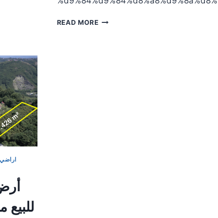
%d9%84%d9%84%d8%a8%d9%8a%d8%
عقارات
READ MORE
طرابزون:
أرض
استثمارية
للبيع
في
تشارش
باشي
اراضي 
أرض 
للبيع 