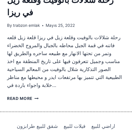
في ريزا
By
trabzon emlak
Mayıs 25, 2022
رحلة شلالات بالوفيت وقلعة زيل في ريزا قلعة زيل قلعه
فاتنه في قمة الجبل محاطه بالجبال والمروج الخضراء
وتمر من تحتها الانهار مع طبيعه ساحره والطريق لها
مناسب وجميل تتعرفون فيها على تاريخ المنطقة مع اخذ
الصور التذكارية شلال بالوفيت من المعالم السياحية
الطبيعية التي تتميز بها مرتفعات ايدر و محيطها مع مناظر
خلابة واجواء باردة في…
رحلة
READ MORE
شلالات
بالوفيت
وقلعة
زيل
اراضي للبيع
فيلات للبيع
شقق للبيع طرابزون
في