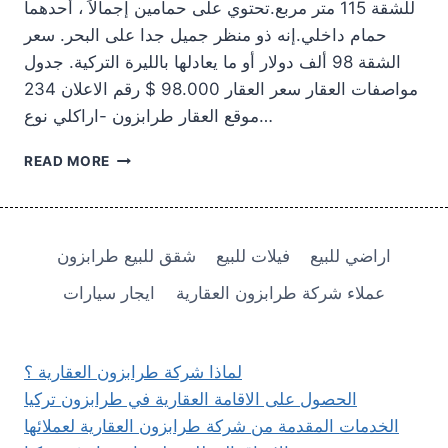
للشقة 115 متر مربع.تحتوي على حمامين إجمالاً ، أحدهما
حمام داخلي.إنه ذو منظر جميل جدا على البحر. سعر
الشقة 98 ألف دولار أو ما يعادلها بالليرة التركية. جدول
مواصفات العقار سعر العقار 98.000 $ رقم الاعلان 234
موقع العقار طرابزون -اراكلي نوع…
شقة
READ MORE
للبيع
في
طرابزون
اراكلي
اراضي للبيع
فيلات للبيع
شقق للبيع طرابزون
98.000
$
عملاء شركة طرابزون العقارية
ايجار سيارات
لماذا شركة طرابزون العقارية ؟
الحصول على الاقامة العقارية في طرابزون تركيا
الخدمات المقدمة من شركة طرابزون العقارية لعملائها