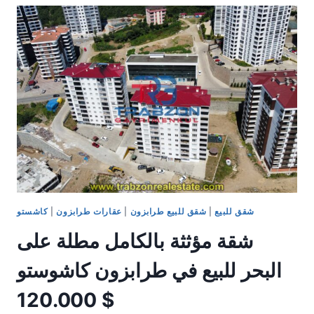
في
طرابزون
كاشوستو
في
بولوت
سيتسي
87.000
$
شقق للبيع
|
شقق للبيع طرابزون
|
عقارات طرابزون
|
كاشستو
شقة مؤثثة بالكامل مطلة على
البحر للبيع في طرابزون كاشوستو
120.000 $