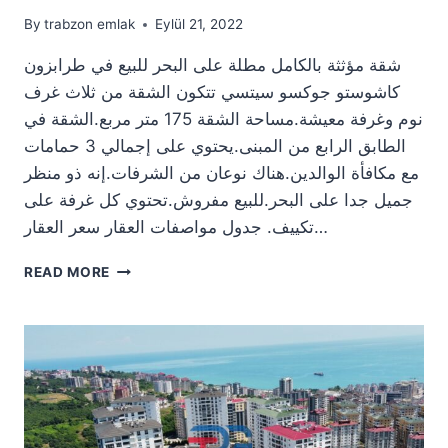
By
trabzon emlak
Eylül 21, 2022
شقة مؤثثة بالكامل مطلة على البحر للبيع في طرابزون
كاشوستو جوكسو سيتسي تتكون الشقة من ثلاث غرف
نوم وغرفة معيشة.مساحة الشقة 175 متر مربع.الشقة في
الطابق الرابع من المبنى.يحتوي على إجمالي 3 حمامات
مع مكافأة الوالدين.هناك نوعان من الشرفات.إنه ذو منظر
جميل جدا على البحر.للبيع مفروش.تحتوي كل غرفة على
تكييف. جدول مواصفات العقار سعر العقار…
شقة
READ MORE
مؤثثة
بالكامل
مطلة
على
البحر
للبيع
في
طرابزون