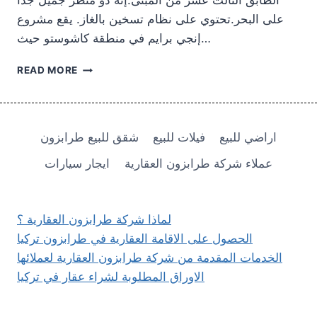
الطابق الثالث عشر من المبنى.إنه ذو منظر جميل جدا
على البحر.تحتوي على نظام تسخين بالغاز. يقع مشروع
إنجي برايم في منطقة كاشوستو حيث…
شقة
READ MORE
منظر
البحر
للبيع
في
اراضي للبيع
فيلات للبيع
شقق للبيع طرابزون
طرابزون
كاشوستو
عملاء شركة طرابزون العقارية
ايجار سيارات
إنجي
برايم
129.000
$
لماذا شركة طرابزون العقارية ؟
الحصول على الاقامة العقارية في طرابزون تركيا
الخدمات المقدمة من شركة طرابزون العقارية لعملائها
الاوراق المطلوبة لشراء عقار في تركيا