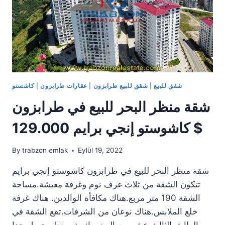
كاشوستو
120.000
$
شقق للبيع
|
شقق للبيع طرابزون
|
عقارات طرابزون
|
كاشستو
شقة منظر البحر للبيع في طرابزون
كاشوستو إنجي برايم 129.000 $
By
trabzon emlak
Eylül 19, 2022
شقة منظر البحر للبيع في طرابزون كاشوستو إنجي برايم
تتكون الشقة من ثلاث غرف نوم وغرفة معيشة.مساحة
الشقة 190 متر مربع.هناك مكافأة الوالدين. هناك غرفة
خلع الملابس.هناك نوعان من الشرفات.تقع الشقة في