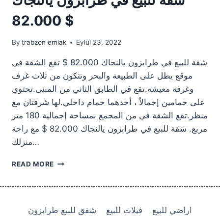
82.000 $
By
trabzon emlak
Eylül 23, 2022
شقة للبيع في طرابزون يالنجاك 82.000 $ تقع الشقة في
موقع يطل على الطبيعة والبحر وتتكون من ثلاث غرف
وغرفة معيشة.تقع في الطابق الثاني من المبنى.تحتوي
على حمامين إجمالاً ، أحدهما حمام داخلي.لها شرفتان مع
منظر.تقع الشقة في من المجمع بمساحة إجمالية 180 متر
مربع. شقة للبيع في طرابزون يالنجاك 82.000 $ مع راحة
منزلك…
شقة
READ MORE
للبيع
في
طرابزون
يالنجاك
اراضي للبيع
فيلات للبيع
شقق للبيع طرابزون
82.000