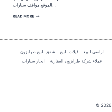
الموقع.مواقف سيارات…
شقة
READ MORE
منظر
البحر
للبيع
في
طرابزو
كاشستو
اراضي للبيع
فيلات للبيع
شقق للبيع طرابزون
102.000
$
عملاء شركة طرابزون العقارية
ايجار سيارات