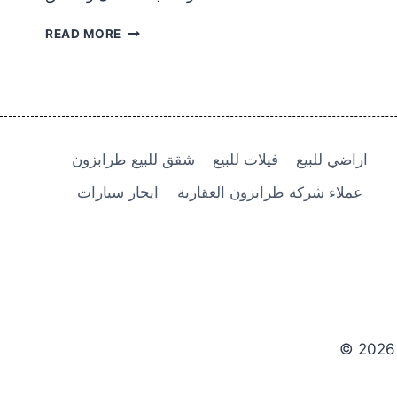
شقة
READ MORE
منظر
البحر
للبيع
في
طرابزون
بليتلي
اراضي للبيع
فيلات للبيع
شقق للبيع طرابزون
130.000
$
عملاء شركة طرابزون العقارية
ايجار سيارات