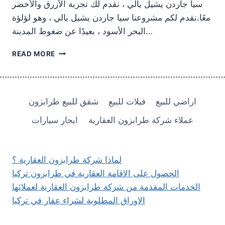
سيا جاردن يشيل يالي ، نقدم لك تجربة الأزرق والأخضر
معًا.نقدم لكم مشروعنا سيا جاردن يشيل يالي ، وهو لؤلؤة
البحر الأسود ، بعيدًا عن ضغوط المدينة…
شقق
READ MORE
للبيع
في
طرابزون
ارسين
اراضي للبيع
فيلات للبيع
شقق للبيع طرابزون
سيا
جاردن
عملاء شركة طرابزون العقارية
ايجار سيارات
يشيل
يالي
لماذا شركة طرابزون العقارية ؟
الحصول على الاقامة العقارية في طرابزون تركيا
الخدمات المقدمة من شركة طرابزون العقارية لعملائها
الاوراق المطلوبة لشراء عقار في تركيا