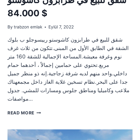
84.000 $
By
trabzon emlak
Eylül 7, 2022
شقق للبيع في طرابزون كاشوستو رييسوجلو ب بلوك
الشقة في الطابق الأول من المبنى.تتكون من ثلاث غرف
نوم وغرفة معيشة.المساحة الإجمالية للشقة 160 متر
مربع.تحتوي على حمامين إجمالاً ، أحدهما حمام
داخلي.واحد منهم لديه شرفة زجاجية.إنه ذو منظر جميل
جدا على البحر.نظام تسخين غلاية الغاز داخل مجمعهناك
ملاعب وكاميليا ومناطق جلوس ومسارات للمشي. جدول
مواصفات…
شقق
READ MORE
للبيع
في
طرابزون
كاشوستو