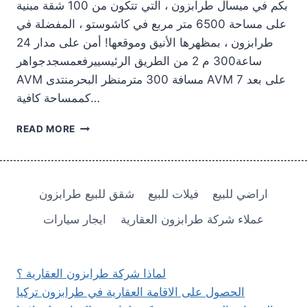
بكم في ميسال طرابزون ، التي تتكون من 100 شقة مبنية
على مساحة 6500 متر مربع في كاشوستو ، المفضلة في
طرابزون ، بمظهرها الأنيق وموقعها! أمن على مدار 24
ساعة300 م 2 من الطريق الرئيسييرفعمسجدجواهر
AVM مسافة 300 مترمنظر البحرمنتدى AVM على بعد 7
كممساحة كافية…
شقق
READ MORE
للبيع
في
طرابزون
كاشوستو
اراضي للبيع
فيلات للبيع
شقق للبيع طرابزون
ميسال
طرابزون
عملاء شركة طرابزون العقارية
ايجار سيارات
لماذا شركة طرابزون العقارية ؟
الحصول على الاقامة العقارية في طرابزون تركيا