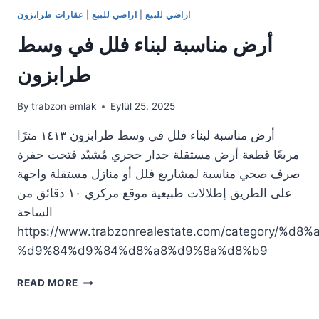
اراضي للبيع
|
اراضي للبيع
|
عقارات طرابزون
أرض مناسبة لبناء فلل في وسط
طرابزون
By
trabzon emlak
Eylül 25, 2025
أرض مناسبة لبناء فلل في وسط طرابزون ١٤١٣ مترًا
مربعًا قطعة أرض مستقلة جدار حجري مُشيّد فتحت حفرة
صرف صحي مناسبة لمشاريع فلل أو منازل مستقلة واجهة
على الطريق إطلالات طبيعية موقع مركزي ١٠ دقائق من
الساحة
https://www.trabzonrealestate.com/category/
%d9%84%d9%84%d8%a8%d9%8a%d8%b9
أرض
READ MORE
مناسبة
لبناء