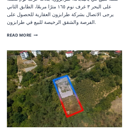
على البحر ٣ غرف نوم ١٦٥ مترًا مربعًا، الطابق الثاني
يرجى الاتصال بشركة طرابزون العقارية للحصول على
الفرصة والشقق الرخيصة للبيع في طرابزون.
شقة
READ MORE
للبيع
في
يالينجاك،
طرابزون،
بثلاث
غرف
نوم
مطلة
على
البحر