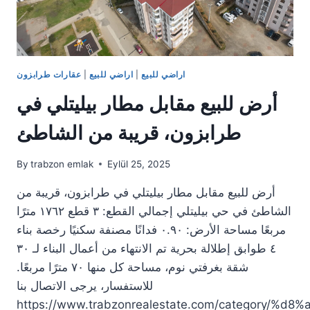
اراضي للبيع
|
اراضي للبيع
|
عقارات طرابزون
أرض للبيع مقابل مطار بيليتلي في
طرابزون، قريبة من الشاطئ
By
trabzon emlak
Eylül 25, 2025
أرض للبيع مقابل مطار بيليتلي في طرابزون، قريبة من
الشاطئ في حي بيليتلي إجمالي القطع: ٣ قطع ١٧٦٢ مترًا
مربعًا مساحة الأرض: ٠.٩٠ فدانًا مصنفة سكنيًا رخصة بناء
٤ طوابق إطلالة بحرية تم الانتهاء من أعمال البناء لـ ٣٠
شقة بغرفتي نوم، مساحة كل منها ٧٠ مترًا مربعًا.
للاستفسار، يرجى الاتصال بنا
https://www.trabzonrealestate.com/category/