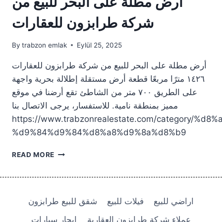
أرض مطلة على البحر للبيع من
شركة طرابزون للعقارات
By
trabzon emlak
Eylül 25, 2025
أرض مطلة على البحر للبيع من شركة طرابزون للعقارات
١٤٢٦ مترًا مربعًا قطعة أرض مستقلة إطلالة بحرية واجهة
على الطريق ٧٠٠ متر من الشاطئ تقع أرضنا في موقع
مميز بمنطقة نامية. للاستفسار، يرجى الاتصال بنا
https://www.trabzonrealestate.com/category/
%d9%84%d9%84%d8%a8%d9%8a%d8%b9
أرض
READ MORE
مطلة
على
البحر
للبيع
اراضي للبيع
فيلات للبيع
شقق للبيع طرابزون
من
شركة
عملاء شركة طرابزون العقارية
ايجار سيارات