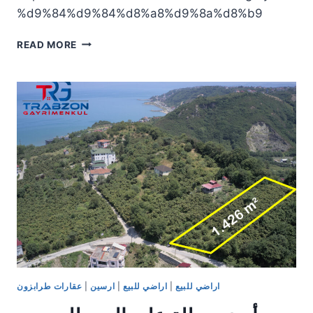
%d9%84%d9%84%d8%a8%d9%8a%d8%b9
أرض
READ MORE
للبيع
مقابل
مطار
بيليتلي
في
طرابزون،
قريبة
من
الشاطئ
اراضي للبيع
|
اراضي للبيع
|
ارسين
|
عقارات طرابزون