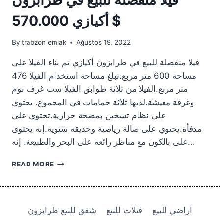
أكيازي 570.000 $
By
trabzon emlak
Ağustos 19, 2022
فيلا منفصلة للبيع في طرابزون أكيازي تم بناء الفيلا على
مساحة 600 متر مربع.تبلغ مساحة استخدام الفيلا 476
متر مربع.الفيلا من ثلاثة طوابق.الفيلا ست غرف نوم
وغرفة معيشة.لديها ثلاثة حمامات في المجموع. يحتوي
على نظام تسخين بمضخة حرارية.تحتوي على
مدفأة.يحتوي على صالة رياضية وحديقة شتوية.إنه يحتوى
على بالكون مع مناظر رائعة على البحر والطبيعة. إنه…
فيلا
READ MORE
منفصلة
للبيع
في
طرابزون
اراضي للبيع
فيلات للبيع
شقق للبيع طرابزون
أكيازي