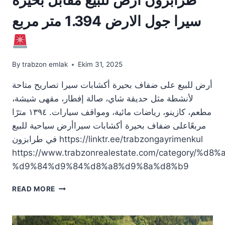
سيرا جول الارض 1.394 متر مربع
By
trabzon emlak
Ekim 31, 2025
أرض للبيع على ضفاف بحيرة أكشابات سيرا تصاريح متاحة
لأنشطة مثل حديقة شاي، صالة إفطار، مقهى شيشة،
مطعم، كازينو، رياضات مائية، ومواقف سيارات. ١٣٩٤ مترًا
مربعًاعلى ضفاف بحيرة أكشابات سيراأرض سياحية للبيع
في طرابزون https://linktr.ee/trabzongayrimenkul
https://www.trabzonrealestate.com/category/
%d9%84%d9%84%d8%a8%d9%8a%d8%b9
طرابزون
READ MORE
أرض
للبيع
مقابل