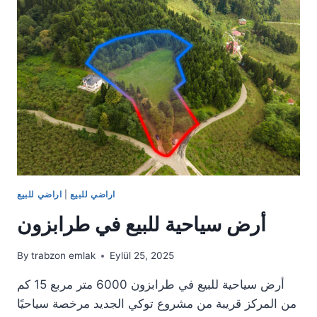
بحيرة
سيرا
جول
الارض
1.394
متر
مربع
اراضي للبيع
|
اراضي للبيع
أرض سياحية للبيع في طرابزون
By
trabzon emlak
Eylül 25, 2025
أرض سياحية للبيع في طرابزون 6000 متر مربع 15 كم
من المركز قريبة من مشروع توكي الجديد مرخصة سياحيًا